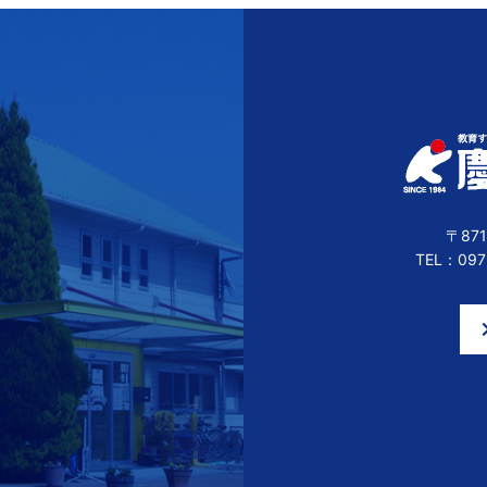
〒87
TEL：097